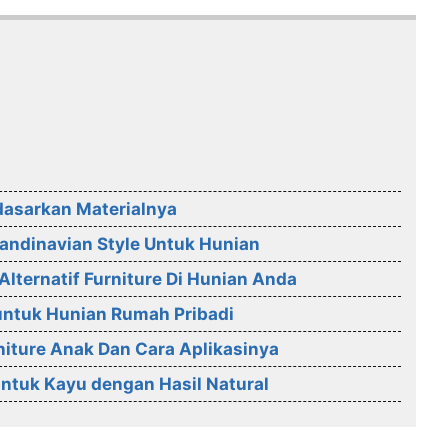
dasarkan Materialnya
candinavian Style Untuk Hunian
lternatif Furniture Di Hunian Anda
 untuk Hunian Rumah Pribadi
iture Anak Dan Cara Aplikasinya
untuk Kayu dengan Hasil Natural