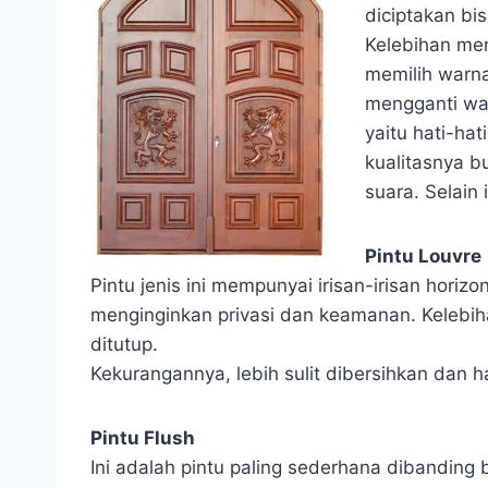
diciptakan bi
Kelebihan m
memilih warn
mengganti wa
yaitu hati-ha
kualitasnya b
suara. Selain 
Pintu Louvre
Pintu jenis ini mempunyai irisan-irisan horiz
menginginkan privasi dan keamanan. Kelebiha
ditutup.
Kekurangannya, lebih sulit dibersihkan dan 
Pintu Flush
Ini adalah pintu paling sederhana dibanding b