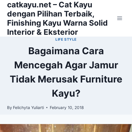
catkayu.net – Cat Kayu
Skip
to
dengan Pilihan Terbaik,
content
Finishing Kayu Warna Solid
Interior & Eksterior
LIFE STYLE
Bagaimana Cara
Mencegah Agar Jamur
Tidak Merusak Furniture
Kayu?
By
Felichyta Yuliarti
February 10, 2018