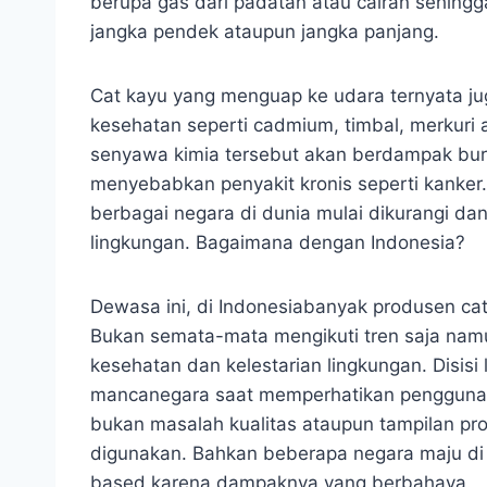
berupa gas dari padatan atau cairan sehing
jangka pendek ataupun jangka panjang.
Cat kayu yang menguap ke udara ternyata j
kesehatan seperti cadmium, timbal, merkuri 
senyawa kimia tersebut akan berdampak bu
menyebabkan penyakit kronis seperti kanker.
berbagai negara di dunia mulai dikurangi da
lingkungan. Bagaimana dengan Indonesia?
Dewasa ini, di Indonesiabanyak produsen c
Bukan semata-mata mengikuti tren saja nam
kesehatan dan kelestarian lingkungan. Disisi 
mancanegara saat memperhatikan penggunaan 
bukan masalah kualitas ataupun tampilan pr
digunakan. Bahkan beberapa negara maju di 
based karena dampaknya yang berbahaya.