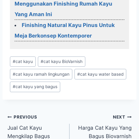
Menggunakan Finishing Rumah Kayu
Yang Aman Ini
Finishing Natural Kayu Pinus Untuk
Meja Berkonsep Kontemporer
Post
#
cat kayu
#
cat kayu BioVarnish
Tags:
#
cat kayu ramah lingkungan
#
cat kayu water based
#
cat kayu yang bagus
Post
PREVIOUS
NEXT
Jual Cat Kayu
Harga Cat Kayu Yang
navigation
Mengkilap Bagus
Bagus Biovarnish