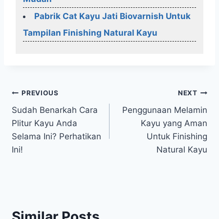
Pabrik Cat Kayu Jati Biovarnish Untuk
Tampilan Finishing Natural Kayu
Post
PREVIOUS
NEXT
Sudah Benarkah Cara
Penggunaan Melamin
navigation
Plitur Kayu Anda
Kayu yang Aman
Selama Ini? Perhatikan
Untuk Finishing
Ini!
Natural Kayu
Similar Posts