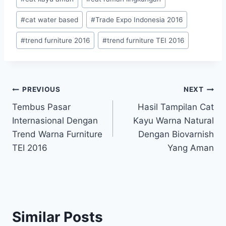
Tags:
#
cat water based
#
Trade Expo Indonesia 2016
#
trend furniture 2016
#
trend furniture TEI 2016
Post
PREVIOUS
NEXT
Tembus Pasar
Hasil Tampilan Cat
navigation
Internasional Dengan
Kayu Warna Natural
Trend Warna Furniture
Dengan Biovarnish
TEI 2016
Yang Aman
Similar Posts