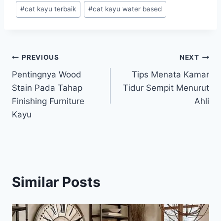
Post
#
cat kayu terbaik
#
cat kayu water based
Tags:
Post
PREVIOUS
NEXT
Pentingnya Wood
Tips Menata Kamar
navigation
Stain Pada Tahap
Tidur Sempit Menurut
Finishing Furniture
Ahli
Kayu
Similar Posts