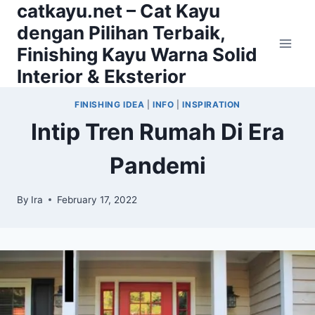
catkayu.net – Cat Kayu
Skip
to
dengan Pilihan Terbaik,
content
Finishing Kayu Warna Solid
Interior & Eksterior
FINISHING IDEA
|
INFO
|
INSPIRATION
Intip Tren Rumah Di Era
Pandemi
By
Ira
February 17, 2022