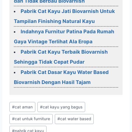
dan Tidak Berbau Biovarnish
Pabrik Cat Kayu Jati Biovarnish Untuk
Tampilan Finishing Natural Kayu
Indahnya Furnitur Patina Pada Rumah
Gaya Vintage Terlihat Ala Eropa
Pabrik Cat Kayu Terbaik Biovarnish
Sehingga Tidak Cepat Pudar
Pabrik Cat Dasar Kayu Water Based
Biovarnish Dengan Hasil Tajam
Post
#
cat aman
#
cat kayu yang bagus
Tags:
#
cat untuk furniture
#
cat water based
#
pabrik cat kayu