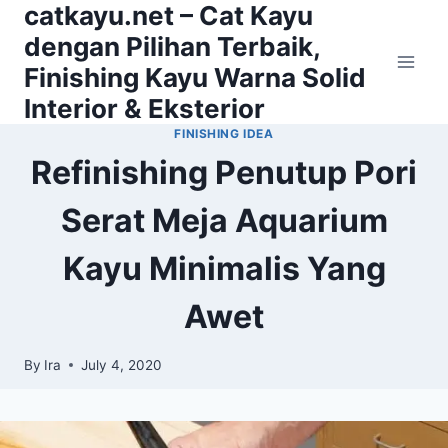
catkayu.net – Cat Kayu
Skip
to
dengan Pilihan Terbaik,
content
Finishing Kayu Warna Solid
Interior & Eksterior
FINISHING IDEA
Refinishing Penutup Pori
Serat Meja Aquarium
Kayu Minimalis Yang
Awet
By
Ira
July 4, 2020