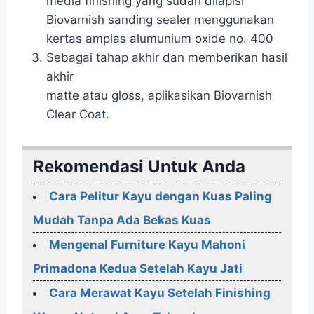
media finishing yang sudah dilapisi
Biovarnish sanding sealer menggunakan
kertas amplas alumunium oxide no. 400
Sebagai tahap akhir dan memberikan hasil
akhir
matte atau gloss, aplikasikan Biovarnish
Clear Coat.
Rekomendasi Untuk Anda
Cara Pelitur Kayu dengan Kuas Paling
Mudah Tanpa Ada Bekas Kuas
Mengenal Furniture Kayu Mahoni
Primadona Kedua Setelah Kayu Jati
Cara Merawat Kayu Setelah Finishing