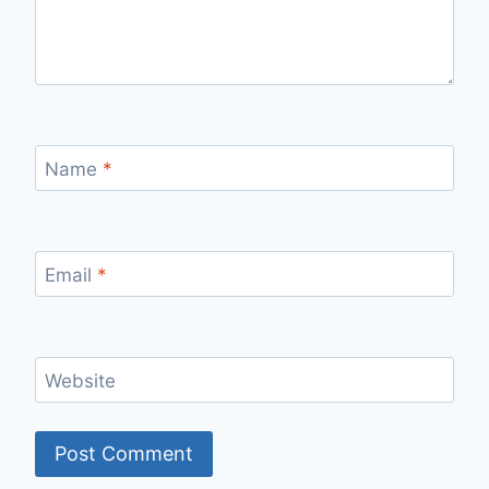
Name
*
Email
*
Website