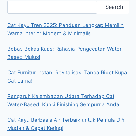
Search
Search
Cat Kayu Tren 2025: Panduan Lengkap Memilih
Warna Interior Modern & Minimalis
Bebas Bekas Kuas: Rahasia Pengecatan Water-
Based Mulus!
Cat Furnitur Instan: Revitalisasi Tanpa Ribet Kupa
Cat Lama!
Pengaruh Kelembaban Udara Terhadap Cat
Water-Based: Kunci Finishing Sempurna Anda
Cat Kayu Berbasis Air Terbaik untuk Pemula DIY:
Mudah & Cepat Kering!