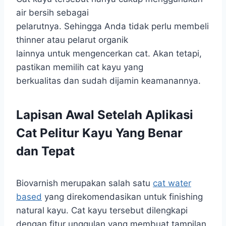
air bersih sebagai
pelarutnya. Sehingga Anda tidak perlu membeli
thinner atau pelarut organik
lainnya untuk mengencerkan cat. Akan tetapi,
pastikan memilih cat kayu yang
berkualitas dan sudah dijamin keamanannya.
Lapisan Awal Setelah Aplikasi
Cat Pelitur Kayu Yang Benar
dan Tepat
Biovarnish merupakan salah satu
cat water
based
yang direkomendasikan untuk finishing
natural kayu. Cat kayu tersebut dilengkapi
dengan fitur unggulan yang membuat tampilan