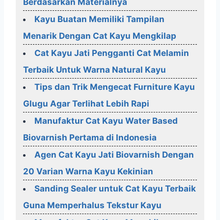
Berdasarkan Materialnya
Kayu Buatan Memiliki Tampilan
Menarik Dengan Cat Kayu Mengkilap
Cat Kayu Jati Pengganti Cat Melamin
Terbaik Untuk Warna Natural Kayu
Tips dan Trik Mengecat Furniture Kayu
Glugu Agar Terlihat Lebih Rapi
Manufaktur Cat Kayu Water Based
Biovarnish Pertama di Indonesia
Agen Cat Kayu Jati Biovarnish Dengan
20 Varian Warna Kayu Kekinian
Sanding Sealer untuk Cat Kayu Terbaik
Guna Memperhalus Tekstur Kayu