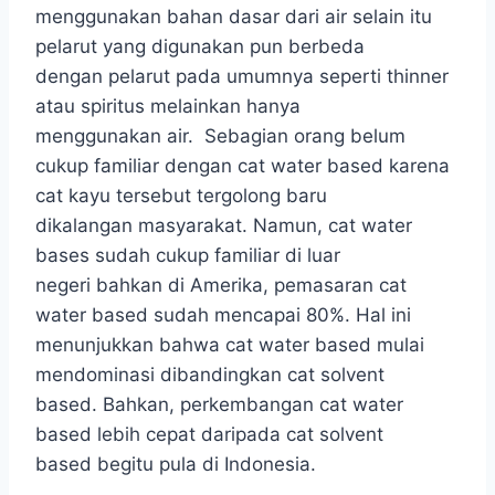
menggunakan bahan dasar dari air selain itu
pelarut yang digunakan pun berbeda
dengan pelarut pada umumnya seperti thinner
atau spiritus melainkan hanya
menggunakan air. Sebagian orang belum
cukup familiar dengan cat water based karena
cat kayu tersebut tergolong baru
dikalangan masyarakat. Namun, cat water
bases sudah cukup familiar di luar
negeri bahkan di Amerika, pemasaran cat
water based sudah mencapai 80%. Hal ini
menunjukkan bahwa cat water based mulai
mendominasi dibandingkan cat solvent
based. Bahkan, perkembangan cat water
based lebih cepat daripada cat solvent
based begitu pula di Indonesia.