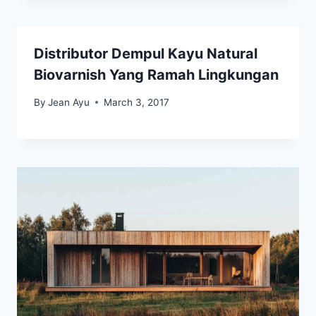
Distributor Dempul Kayu Natural
Biovarnish Yang Ramah Lingkungan
By
Jean Ayu
March 3, 2017