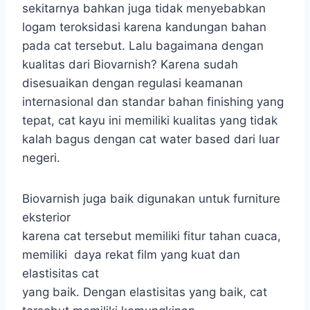
sekitarnya bahkan juga tidak menyebabkan
logam teroksidasi karena kandungan bahan
pada cat tersebut. Lalu bagaimana dengan
kualitas dari Biovarnish? Karena sudah
disesuaikan dengan regulasi keamanan
internasional dan standar bahan finishing yang
tepat, cat kayu ini memiliki kualitas yang tidak
kalah bagus dengan cat water based dari luar
negeri.
Biovarnish juga baik digunakan untuk furniture
eksterior
karena cat tersebut memiliki fitur tahan cuaca,
memiliki daya rekat film yang kuat dan
elastisitas cat
yang baik. Dengan elastisitas yang baik, cat