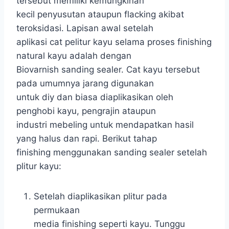
tersebut memiliki kemungkinan
kecil penyusutan ataupun flacking akibat
teroksidasi. Lapisan awal setelah
aplikasi cat pelitur kayu selama proses finishing
natural kayu adalah dengan
Biovarnish sanding sealer. Cat kayu tersebut
pada umumnya jarang digunakan
untuk diy dan biasa diaplikasikan oleh
penghobi kayu, pengrajin ataupun
industri mebeling untuk mendapatkan hasil
yang halus dan rapi. Berikut tahap
finishing menggunakan sanding sealer setelah
plitur kayu:
Setelah diaplikasikan plitur pada
permukaan
media finishing seperti kayu. Tunggu