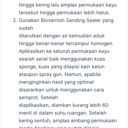
hingga kering lalu amplas permukaan kayu
tersebut hingga permukaan lebih halus.
Gunakan Biovarnish Sanding Sealer yang
sudah
dilarutkan dengan air kemudian aduk
hingga benar-benar tercampur homogen.
Aplikasikan ke seluruh permukaan kayu
searah serat baik menggunakan kuas
sponge, kuas yang dilapisi kain katun
ataupun spray gun. Namun, apabila
menginginkan hasil yang optimal
disarankan untuk menggunakan cara
semprot. Setelah
diaplikasikan, diamkan kurang lebih 60
menit di dalam suhu ruangan. Setelah
kering sentuh, amplas ambang permukaan