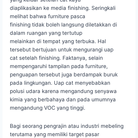
diaplikasikan ke media finishing. Seringkali
melihat bahwa furniture pasca
finishing tidak boleh langsung diletakkan di
dalam ruangan yang tertutup
melainkan di tempat yang terbuka. Hal
tersebut bertujuan untuk mengurangi uap
cat setelah finishing. Faktanya, selain
mempengaruhi tampilan pada furniture,
penguapan tersebut juga berdampak buruk
pada lingkungan. Uap cat menyebabkan
polusi udara karena mengandung senyawa
kimia yang berbahaya dan pada umumnya
mengandung VOC yang tinggi.
Bagi seorang pengrajin atau industri mebeling
terutama yang memiliki target pasar