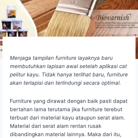
Menjaga tampilan furniture layaknya baru
membutuhkan lapisan awal setelah aplikasi cat
pelitur kayu. Tidak hanya terlihat baru, furniture
akan terlapisi dan terlindungi secara optimal.
Furniture yang dirawat dengan baik pasti dapat
bertahan lama terutama jika furniture terebut
terbuat dari material kayu ataupun serat alam.
Material dari serat alam rentan rusak
dibandingkan material lainnya. Maka dari itu,