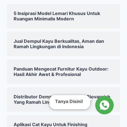
5 Insiprasi Model Lemari Khusus Untuk
Ruangan Minimalis Modern
Jual Dempul Kayu Berkualitas, Aman dan
Ramah Lingkungan di Indonesia
Panduan Mengecat Furnitur Kayu Outdoor:
Hasil Akhir Awet & Profesional
Distributor Dempul Kayu Natural Biovarnish
Tanya Disini!
Yang Ramah Lingkungan
Aplikasi Cat Kayu Untuk Finishing