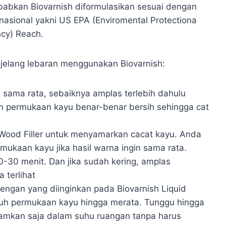
babkan Biovarnish diformulasikan sesuai dengan
nasional yakni US EPA (Enviromental Protectiona
cy) Reach.
jelang lebaran menggunakan Biovarnish:
 sama rata, sebaiknya amplas terlebih dahulu
n permukaan kayu benar-benar bersih sehingga cat
h Wood Filler untuk menyamarkan cacat kayu. Anda
mukaan kayu jika hasil warna ingin sama rata.
0-30 menit. Dan jika sudah kering, amplas
 terlihat
engan yang diinginkan pada Biovarnish Liquid
ruh permukaan kayu hingga merata. Tunggu hingga
diamkan saja dalam suhu ruangan tanpa harus