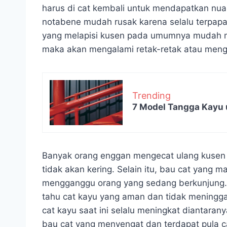
harus di cat kembali untuk mendapatkan nu
notabene mudah rusak karena selalu terpapar
yang melapisi kusen pada umumnya mudah men
maka akan mengalami retak-retak atau meng
Trending
7 Model Tangga Kayu 
Banyak orang enggan mengecat ulang kusen k
tidak akan kering. Selain itu, bau cat yang
mengganggu orang yang sedang berkunjung. 
tahu cat kayu yang aman dan tidak meningg
cat kayu saat ini selalu meningkat diantaran
bau cat yang menyengat dan terdapat pula 