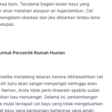
ansa baru. Terutama bagian kusen kayu yang
 sinar matahari ataupun air hujan/embun. Cat
galami oksidasi dan jika dibiarkan terlalu lama
elupas.
untuk Percantik Rumah Hunian
etika menjelang lebaran karena dikhawatirkan cat
 masih baru akan sangat menyengat sehingga akan
Namun, Anda tidak perlu khawatir apabila sudah
alkan bau menyengat. Selama ini, perkembangan
ya mulai terdapat cat kayu yang tidak mengeluarkan
cat kayu yang kandungan bahannya yang aman.