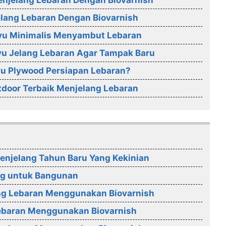
njelang Lebaran Dengan Biovarnish
elang Lebaran Dengan Biovarnish
yu Minimalis Menyambut Lebaran
yu Jelang Lebaran Agar Tampak Baru
yu Plywood Persiapan Lebaran?
door Terbaik Menjelang Lebaran
enjelang Tahun Baru Yang Kekinian
ng untuk Bangunan
ang Lebaran Menggunakan Biovarnish
Lebaran Menggunakan Biovarnish